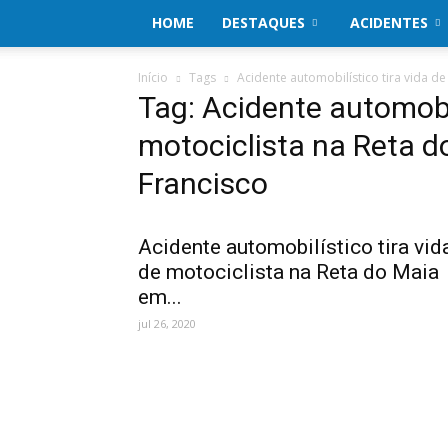
HOME
DESTAQUES
ACIDENTES
Início
Tags
Acidente automobilístico tira vida d
Tag: Acidente automobil
motociclista na Reta d
Francisco
Acidente automobilístico tira vid
de motociclista na Reta do Maia
em...
jul 26, 2020