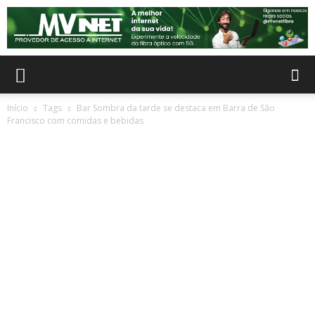
Início
Tags
Bar Sombra da tarde se destaca em Barra de São
Francisco com comidas e bebidas