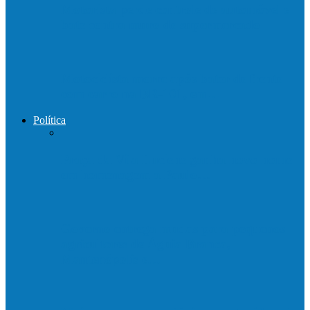
Motorista perde controle de automóvel e
bate contra muro de supermercado
Motociclista morre após bater de frente
com carro na BR-101, em…
Política
Praça da Vila Luciene ganha novo nome
em homenagem a Paulo…
Governo entrega mudas para pequenos
agricultores de Águia Branca,
Mantenópolis e…