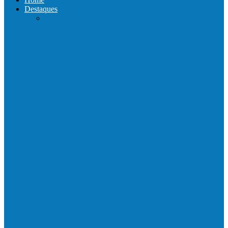
Destaques
Com a presença do governador Ricardo
Ferraço e Casagrande, Prefeito
inaugura…
Neste sábado (23) e domingo (24), a bola
volta a rolar…
Praça da Vila Luciene ganha novo nome
em homenagem a Paulo…
Prefeito de Barra de São Francisco,
Enivaldo dos Anjos se licencia…