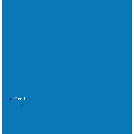
Homem é preso por tráfico de drogas no
interior de Ecoporanga
Polícias Civil e Militar realizam operação
de combate ao tráfico e…
Operação Sentinela resulta em apreensão
de armas e munições em Águia…
Geral
Patrolamento de estrada segue pelo
Córrego da Pipoca em Rio do…