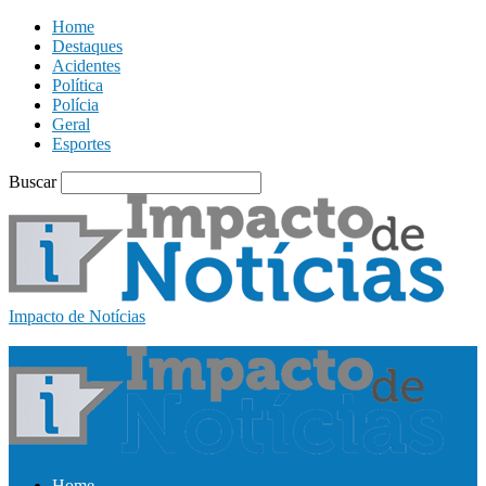
Home
Destaques
Acidentes
Política
Polícia
Geral
Esportes
Buscar
Impacto de Notícias
Home