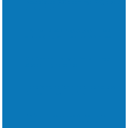
Neste sábado (23) e domingo (24), a bola
volta a rolar…
Francisquense e Bagaço jogam neste
sábado (18), pela Copa de Veteranos…
Vila Verde e Piraí se enfrentam neste
sábado (11), no campo…
HandBarra no feminino e Fabrica dos
Sonhos no masculino foram…
Prefeito Enivaldo dos Anjos marca
presença na abertura dos jogos de…