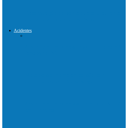
Reconstrução da ponte que caiu durante
enchente entre o Campo Novo…
Acidentes
Acidente entre carros deixa um morto e 4
feridos na BR…
Motociclista morre em colisão com
caminhonete em Ecoporanga
Acidente entre carretas interdita a BR 101
em Linhares