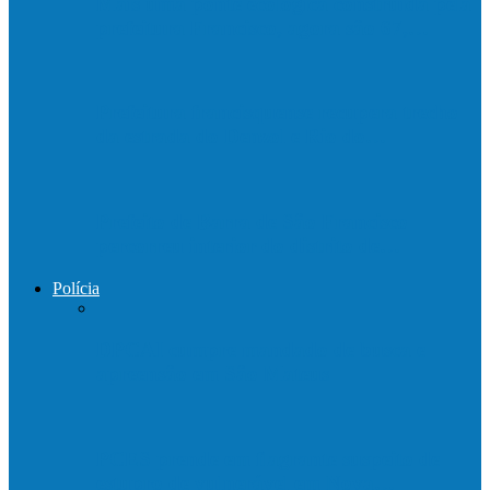
Mais uma ponte ecológica construída pela
prefeitura Francisco, agora são 67,…
Prefeitura francisquense recupera trecho
da estrada do Denzol e Rio do…
Prefeito de Barra de São Francisco
percorreu interior do distrito de…
Polícia
DPCAI cumpre mandado de busca e
apreensão em São Mateus
PCES prende em flagrante suspeito de
estupro de vulnerável em Nova…