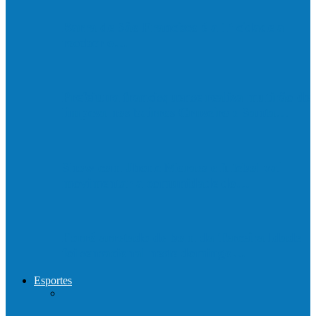
Barra de São Francisco é a 1ª cidade a
receber o…
Prefeitura francisquense realiza mutirão de
limpeza nos bairros Cruzeiro e Santa…
Show com Jhone Moraes e futebol vai
movimentar a comunidade do…
Forró arretado de bom da Terceira Idade
foi sensacional neste domingo…
Esportes