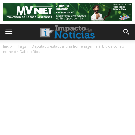
Início
Tags
Deputado estadual cria homenagem a árbitros com o
nome de Gabino Rios