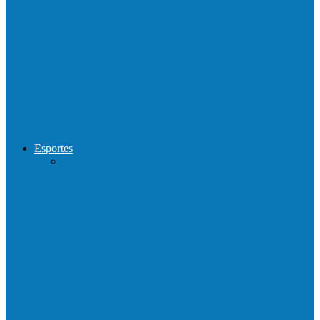
Show com Jhone Moraes e futebol vai
movimentar a comunidade do…
Forró arretado de bom da Terceira Idade
foi sensacional neste domingo…
Esportes
Neste sábado (23) e domingo (24), a bola
volta a rolar…
Francisquense e Bagaço jogam neste
sábado (18), pela Copa de Veteranos…