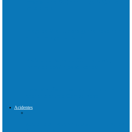
Neste sábado (23) e domingo (24), a bola
volta a rolar…
Praça da Vila Luciene ganha novo nome
em homenagem a Paulo…
Prefeito de Barra de São Francisco,
Enivaldo dos Anjos se licencia…
Reconstrução da ponte que caiu durante
enchente entre o Campo Novo…
Acidentes
Acidente entre carros deixa um morto e 4
feridos na BR…