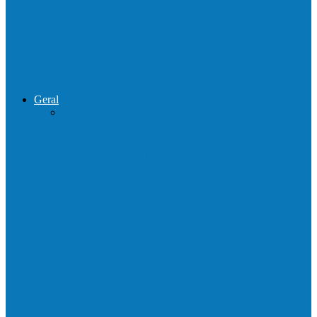
de combate ao tráfico e…
Operação Sentinela resulta em apreensão
de armas e munições em Águia…
Geral
Patrolamento de estrada segue pelo
Córrego da Pipoca em Rio do…
Barra de São Francisco é a 1ª cidade a
receber o…
Prefeitura francisquense realiza mutirão de
limpeza nos bairros Cruzeiro e Santa…