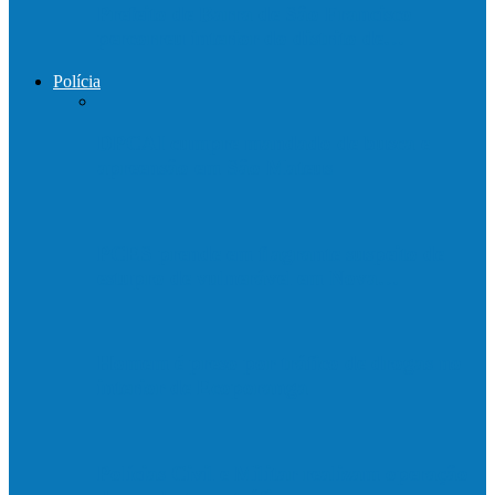
Prefeito de Barra de São Francisco
percorreu interior do distrito de…
Polícia
DPCAI cumpre mandado de busca e
apreensão em São Mateus
PCES prende em flagrante suspeito de
estupro de vulnerável em Nova…
Homem é preso por tráfico de drogas no
interior de Ecoporanga
Polícias Civil e Militar realizam operação