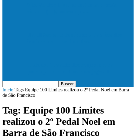
Vila Verde e Piraí se enfrentam neste
sábado (11), no campo…
HandBarra no feminino e Fabrica dos
Sonhos no masculino foram…
Prefeito Enivaldo dos Anjos marca
presença na abertura dos jogos de…
Início
Tags
Equipe 100 Limites realizou o 2º Pedal Noel em Barra
de São Francisco
Tag: Equipe 100 Limites
realizou o 2º Pedal Noel em
Barra de São Francisco