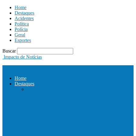
Home
Destaques
Acidentes
Política
Polícia
Geral
Esportes
Buscar
Impacto de Notícias
Home
Destaques
Com a presença do governador Ricardo
Ferraço e Casagrande, Prefeito
inaugura…