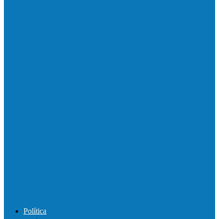
Motociclista morre em colisão com
caminhonete em Ecoporanga
Acidente entre carretas interdita a BR 101
em Linhares
Motorista perde controle de automóvel e
bate contra muro de supermercado
Motociclista morre após bater de frente
com carro na BR-101, em…
Política