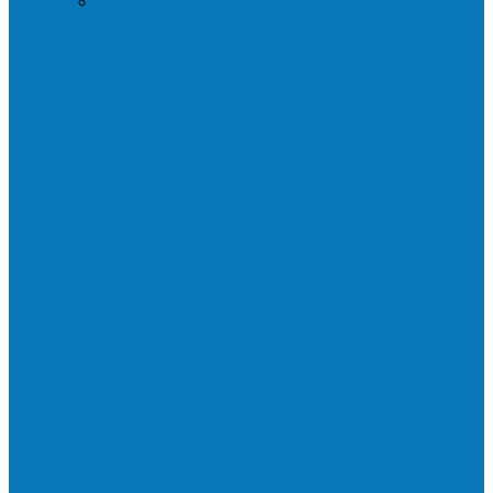
Praça da Vila Luciene ganha novo nome
em homenagem a Paulo…
Governo entrega mudas para pequenos
agricultores de Águia Branca,
Mantenópolis e…
Mais uma ponte ecológica construída pela
prefeitura Francisco, agora são 67,…
Prefeitura francisquense recupera trecho
da estrada do Denzol e Rio do…