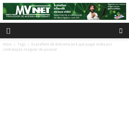
Início
Tags
Ex-prefeito de Ibitirama terá que pagar multa por
contratação irregular de pessoal