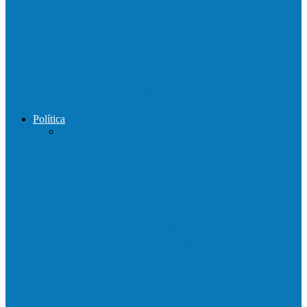
Motorista perde controle de automóvel e
bate contra muro de supermercado
Motociclista morre após bater de frente
com carro na BR-101, em…
Política
Praça da Vila Luciene ganha novo nome
em homenagem a Paulo…
Governo entrega mudas para pequenos
agricultores de Águia Branca,
Mantenópolis e…