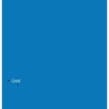
Homem é preso por tráfico de drogas no
interior de Ecoporanga
Polícias Civil e Militar realizam operação
de combate ao tráfico e…
Operação Sentinela resulta em apreensão
de armas e munições em Águia…
Geral
Patrolamento de estrada segue pelo
Córrego da Pipoca em Rio do…