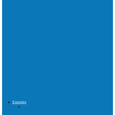
Barra de São Francisco é a 1ª cidade a
receber o…
Prefeitura francisquense realiza mutirão de
limpeza nos bairros Cruzeiro e Santa…
Show com Jhone Moraes e futebol vai
movimentar a comunidade do…
Forró arretado de bom da Terceira Idade
foi sensacional neste domingo…
Esportes