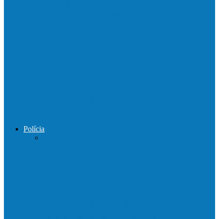
Mais uma ponte ecológica construída pela
prefeitura Francisco, agora são 67,…
Prefeitura francisquense recupera trecho
da estrada do Denzol e Rio do…
Prefeito de Barra de São Francisco
percorreu interior do distrito de…
Polícia
DPCAI cumpre mandado de busca e
apreensão em São Mateus
PCES prende em flagrante suspeito de
estupro de vulnerável em Nova…