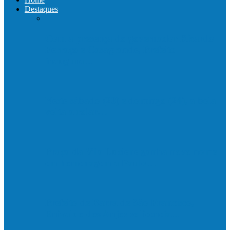
Destaques
Com a presença do governador Ricardo
Ferraço e Casagrande, Prefeito
inaugura…
Neste sábado (23) e domingo (24), a bola
volta a rolar…
Praça da Vila Luciene ganha novo nome
em homenagem a Paulo…
Prefeito de Barra de São Francisco,
Enivaldo dos Anjos se licencia…