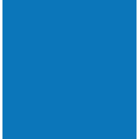
Neste sábado (23) e domingo (24), a bola
volta a rolar…
Francisquense e Bagaço jogam neste
sábado (18), pela Copa de Veteranos…
Vila Verde e Piraí se enfrentam neste
sábado (11), no campo…
HandBarra no feminino e Fabrica dos
Sonhos no masculino foram…
Prefeito Enivaldo dos Anjos marca
presença na abertura dos jogos de…