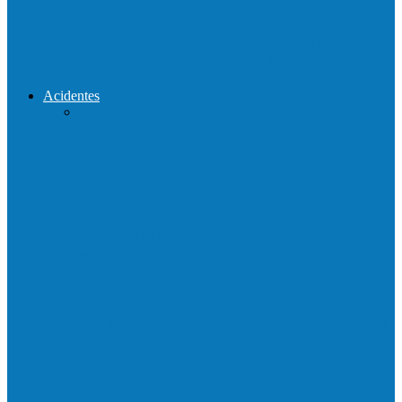
Reconstrução da ponte que caiu durante
enchente entre o Campo Novo…
Acidentes
Acidente entre carros deixa um morto e 4
feridos na BR…
Motociclista morre em colisão com
caminhonete em Ecoporanga
Acidente entre carretas interdita a BR 101
em Linhares