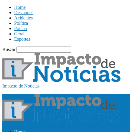
Home
Destaques
Acidentes
Política
Polícia
Geral
Esportes
Buscar
Impacto de Notícias
Home