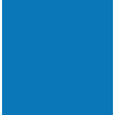
Neste sábado (23) e domingo (24), a bola
volta a rolar…
Francisquense e Bagaço jogam neste
sábado (18), pela Copa de Veteranos…
Vila Verde e Piraí se enfrentam neste
sábado (11), no campo…
HandBarra no feminino e Fabrica dos
Sonhos no masculino foram…
Prefeito Enivaldo dos Anjos marca
presença na abertura dos jogos de…