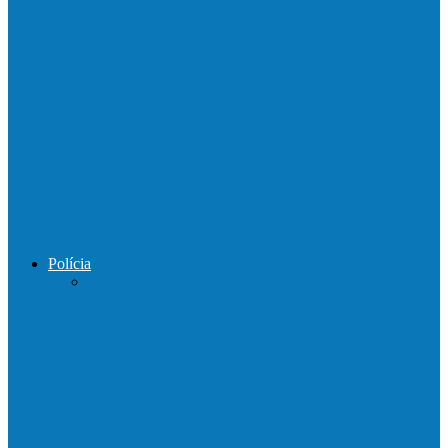
Mais uma ponte ecológica construída pela
prefeitura Francisco, agora são 67,…
Prefeitura francisquense recupera trecho
da estrada do Denzol e Rio do…
Prefeito de Barra de São Francisco
percorreu interior do distrito de…
Polícia
DPCAI cumpre mandado de busca e
apreensão em São Mateus
PCES prende em flagrante suspeito de
estupro de vulnerável em Nova…