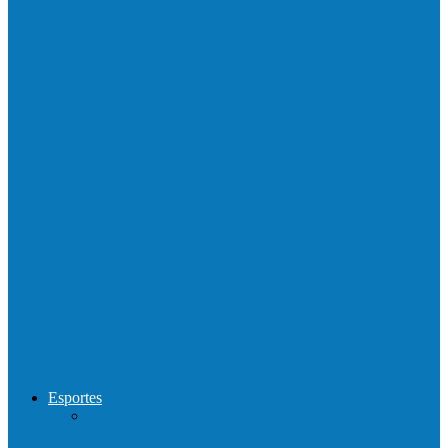
Barra de São Francisco é a 1ª cidade a
receber o…
Prefeitura francisquense realiza mutirão de
limpeza nos bairros Cruzeiro e Santa…
Show com Jhone Moraes e futebol vai
movimentar a comunidade do…
Forró arretado de bom da Terceira Idade
foi sensacional neste domingo…
Esportes