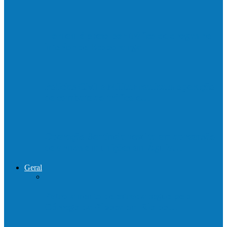
Homem é preso por tráfico de drogas no
interior de Ecoporanga
Polícias Civil e Militar realizam operação
de combate ao tráfico e…
Operação Sentinela resulta em apreensão
de armas e munições em Águia…
Geral
Patrolamento de estrada segue pelo
Córrego da Pipoca em Rio do…