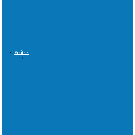
Motorista perde controle de automóvel e
bate contra muro de supermercado
Motociclista morre após bater de frente
com carro na BR-101, em…
Política
Praça da Vila Luciene ganha novo nome
em homenagem a Paulo…
Governo entrega mudas para pequenos
agricultores de Águia Branca,
Mantenópolis e…