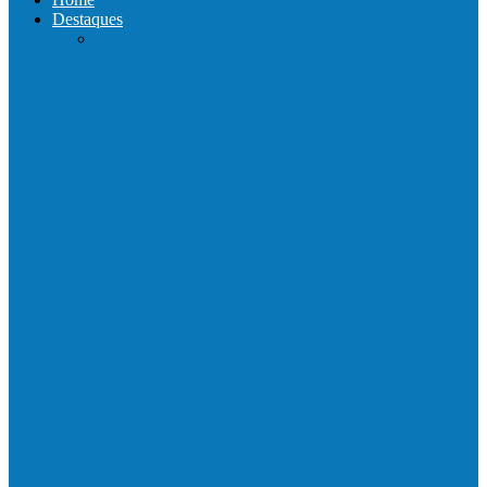
Destaques
Com a presença do governador Ricardo
Ferraço e Casagrande, Prefeito
inaugura…
Neste sábado (23) e domingo (24), a bola
volta a rolar…
Praça da Vila Luciene ganha novo nome
em homenagem a Paulo…
Prefeito de Barra de São Francisco,
Enivaldo dos Anjos se licencia…