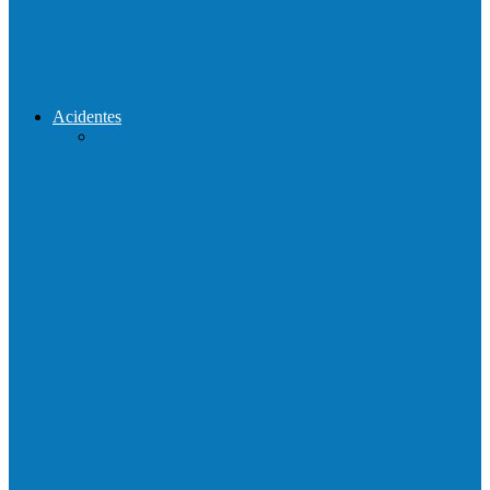
Reconstrução da ponte que caiu durante
enchente entre o Campo Novo…
Acidentes
Acidente entre carros deixa um morto e 4
feridos na BR…
Motociclista morre em colisão com
caminhonete em Ecoporanga
Acidente entre carretas interdita a BR 101
em Linhares