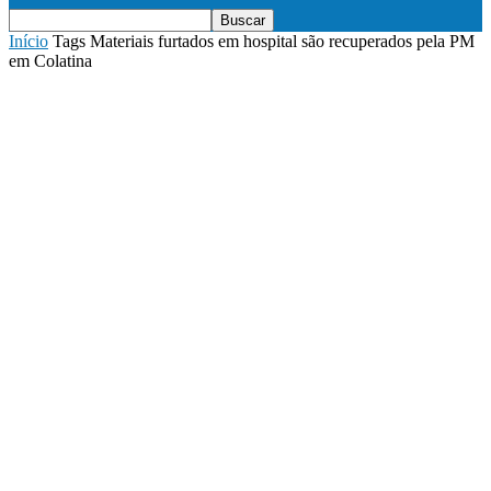
Início
Tags
Materiais furtados em hospital são recuperados pela PM
em Colatina