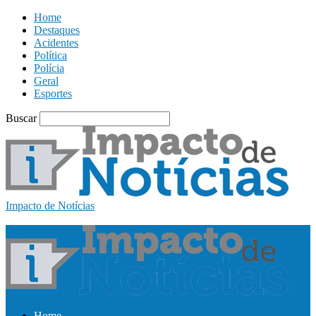
Home
Destaques
Acidentes
Política
Polícia
Geral
Esportes
Buscar
Impacto de Notícias
Home