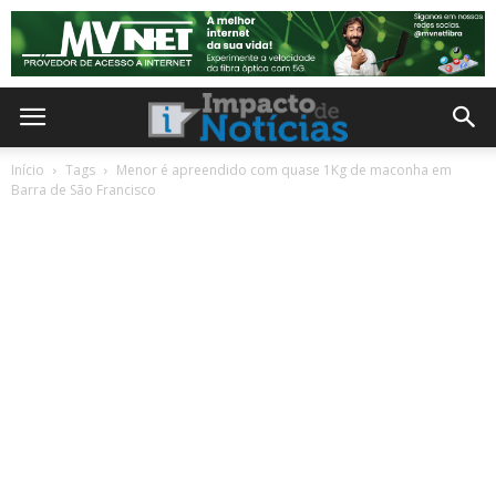
Início
Tags
Menor é apreendido com quase 1Kg de maconha em
Barra de São Francisco