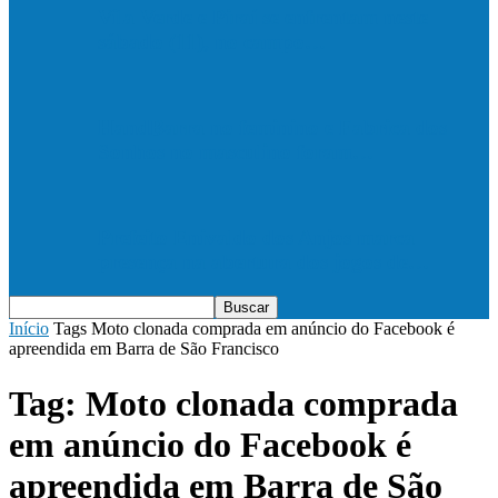
Vila Verde e Piraí se enfrentam neste
sábado (11), no campo…
HandBarra no feminino e Fabrica dos
Sonhos no masculino foram…
Prefeito Enivaldo dos Anjos marca
presença na abertura dos jogos de…
Início
Tags
Moto clonada comprada em anúncio do Facebook é
apreendida em Barra de São Francisco
Tag: Moto clonada comprada
em anúncio do Facebook é
apreendida em Barra de São