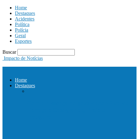
Home
Destaques
Acidentes
Política
Polícia
Geral
Esportes
Buscar
Impacto de Notícias
Home
Destaques
Com a presença do governador Ricardo
Ferraço e Casagrande, Prefeito
inaugura…