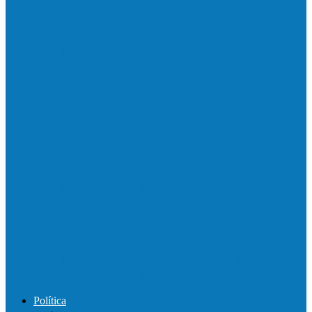
Motociclista morre em colisão com
caminhonete em Ecoporanga
Acidente entre carretas interdita a BR 101
em Linhares
Motorista perde controle de automóvel e
bate contra muro de supermercado
Motociclista morre após bater de frente
com carro na BR-101, em…
Política