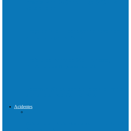
Neste sábado (23) e domingo (24), a bola
volta a rolar…
Praça da Vila Luciene ganha novo nome
em homenagem a Paulo…
Prefeito de Barra de São Francisco,
Enivaldo dos Anjos se licencia…
Reconstrução da ponte que caiu durante
enchente entre o Campo Novo…
Acidentes
Acidente entre carros deixa um morto e 4
feridos na BR…