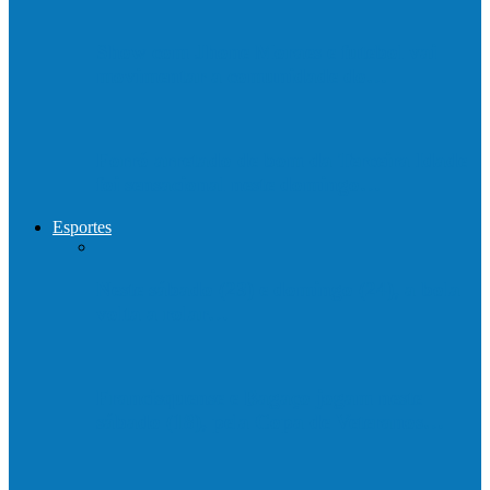
Show com Jhone Moraes e futebol vai
movimentar a comunidade do…
Forró arretado de bom da Terceira Idade
foi sensacional neste domingo…
Esportes
Neste sábado (23) e domingo (24), a bola
volta a rolar…
Francisquense e Bagaço jogam neste
sábado (18), pela Copa de Veteranos…