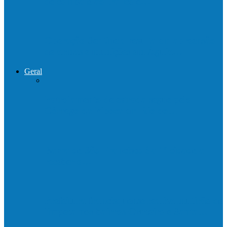
de combate ao tráfico e…
Operação Sentinela resulta em apreensão
de armas e munições em Águia…
Geral
Patrolamento de estrada segue pelo
Córrego da Pipoca em Rio do…
Barra de São Francisco é a 1ª cidade a
receber o…
Prefeitura francisquense realiza mutirão de
limpeza nos bairros Cruzeiro e Santa…