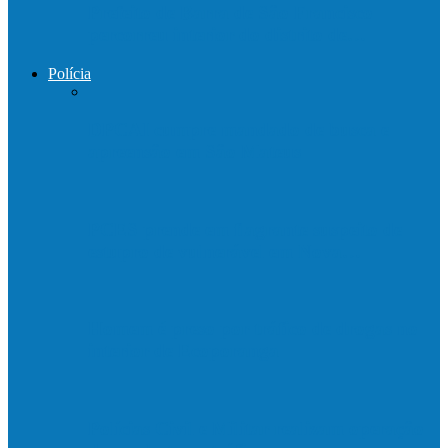
Prefeito de Barra de São Francisco
percorreu interior do distrito de…
Polícia
DPCAI cumpre mandado de busca e
apreensão em São Mateus
PCES prende em flagrante suspeito de
estupro de vulnerável em Nova…
Homem é preso por tráfico de drogas no
interior de Ecoporanga
Polícias Civil e Militar realizam operação