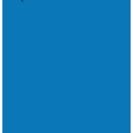
Praça da Vila Luciene ganha novo nome
em homenagem a Paulo…
Governo entrega mudas para pequenos
agricultores de Águia Branca,
Mantenópolis e…
Mais uma ponte ecológica construída pela
prefeitura Francisco, agora são 67,…
Prefeitura francisquense recupera trecho
da estrada do Denzol e Rio do…