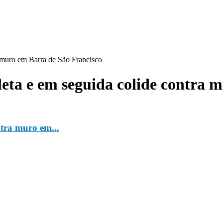
a muro em Barra de São Francisco
leta e em seguida colide contra 
ntra muro em...