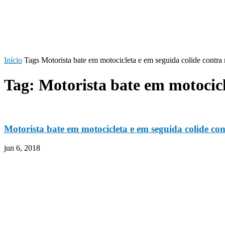
Início
Tags
Motorista bate em motocicleta e em seguida colide contr
Tag: Motorista bate em motocic
Motorista bate em motocicleta e em seguida colide co
jun 6, 2018