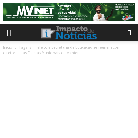
Início
Tags
Prefeito e Secretária de Educação se reúnem com
diretores das Escolas Municipais de Mantena