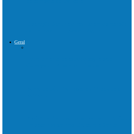
de combate ao tráfico e…
Operação Sentinela resulta em apreensão
de armas e munições em Águia…
Geral
Patrolamento de estrada segue pelo
Córrego da Pipoca em Rio do…
Barra de São Francisco é a 1ª cidade a
receber o…
Prefeitura francisquense realiza mutirão de
limpeza nos bairros Cruzeiro e Santa…