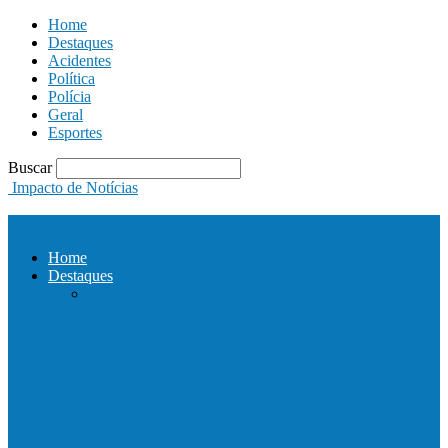
Home
Destaques
Acidentes
Política
Polícia
Geral
Esportes
Buscar
Impacto de Notícias
Home
Destaques
Com a presença do governador Ricardo
Ferraço e Casagrande, Prefeito
inaugura…