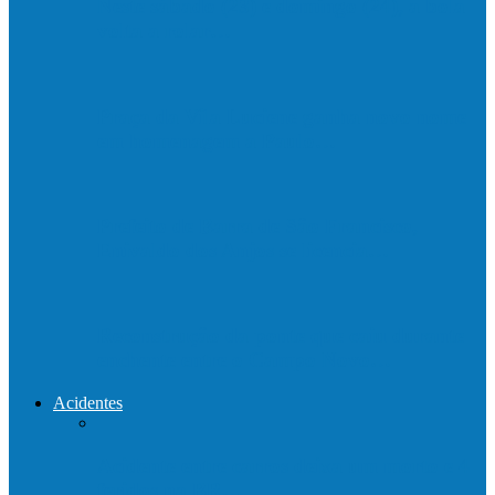
Neste sábado (23) e domingo (24), a bola
volta a rolar…
Praça da Vila Luciene ganha novo nome
em homenagem a Paulo…
Prefeito de Barra de São Francisco,
Enivaldo dos Anjos se licencia…
Reconstrução da ponte que caiu durante
enchente entre o Campo Novo…
Acidentes
Acidente entre carros deixa um morto e 4
feridos na BR…