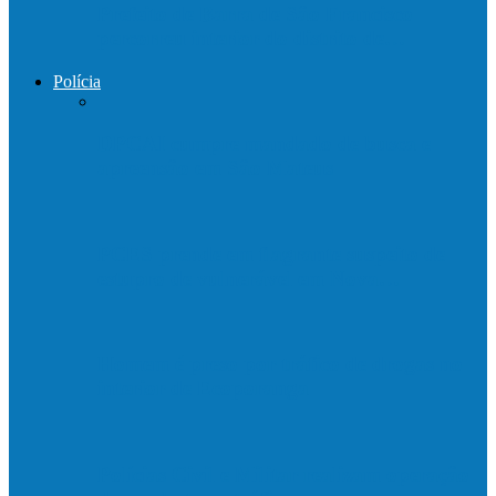
Prefeito de Barra de São Francisco
percorreu interior do distrito de…
Polícia
DPCAI cumpre mandado de busca e
apreensão em São Mateus
PCES prende em flagrante suspeito de
estupro de vulnerável em Nova…
Homem é preso por tráfico de drogas no
interior de Ecoporanga
Polícias Civil e Militar realizam operação