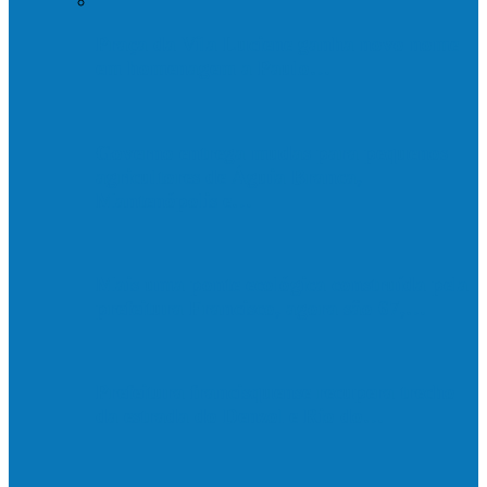
Praça da Vila Luciene ganha novo nome
em homenagem a Paulo…
Governo entrega mudas para pequenos
agricultores de Águia Branca,
Mantenópolis e…
Mais uma ponte ecológica construída pela
prefeitura Francisco, agora são 67,…
Prefeitura francisquense recupera trecho
da estrada do Denzol e Rio do…