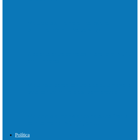
Motociclista morre em colisão com
caminhonete em Ecoporanga
Acidente entre carretas interdita a BR 101
em Linhares
Motorista perde controle de automóvel e
bate contra muro de supermercado
Motociclista morre após bater de frente
com carro na BR-101, em…
Política