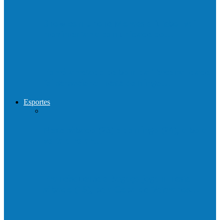
Show com Jhone Moraes e futebol vai
movimentar a comunidade do…
Forró arretado de bom da Terceira Idade
foi sensacional neste domingo…
Esportes
Neste sábado (23) e domingo (24), a bola
volta a rolar…
Francisquense e Bagaço jogam neste
sábado (18), pela Copa de Veteranos…