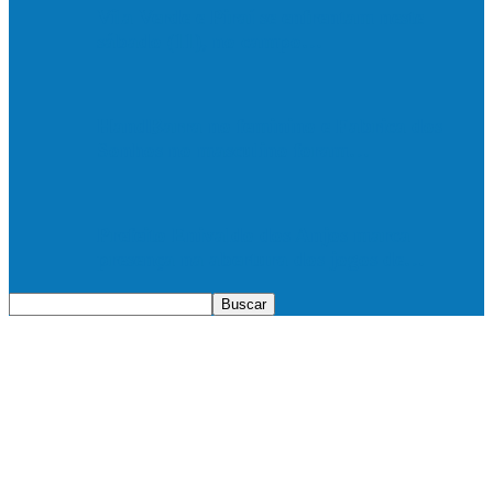
Vila Verde e Piraí se enfrentam neste
sábado (11), no campo…
HandBarra no feminino e Fabrica dos
Sonhos no masculino foram…
Prefeito Enivaldo dos Anjos marca
presença na abertura dos jogos de…