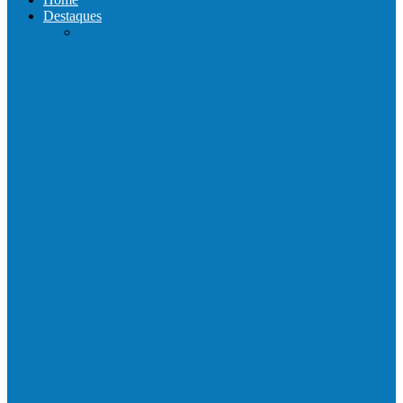
Destaques
Com a presença do governador Ricardo
Ferraço e Casagrande, Prefeito
inaugura…
Neste sábado (23) e domingo (24), a bola
volta a rolar…
Praça da Vila Luciene ganha novo nome
em homenagem a Paulo…
Prefeito de Barra de São Francisco,
Enivaldo dos Anjos se licencia…