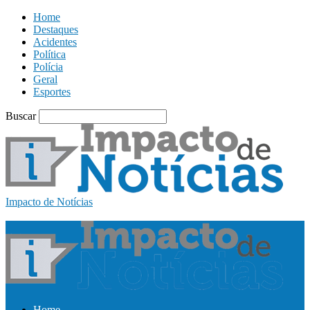
Home
Destaques
Acidentes
Política
Polícia
Geral
Esportes
Buscar
Impacto de Notícias
Home