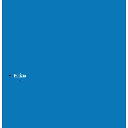
Mais uma ponte ecológica construída pela
prefeitura Francisco, agora são 67,…
Prefeitura francisquense recupera trecho
da estrada do Denzol e Rio do…
Prefeito de Barra de São Francisco
percorreu interior do distrito de…
Polícia
DPCAI cumpre mandado de busca e
apreensão em São Mateus
PCES prende em flagrante suspeito de
estupro de vulnerável em Nova…