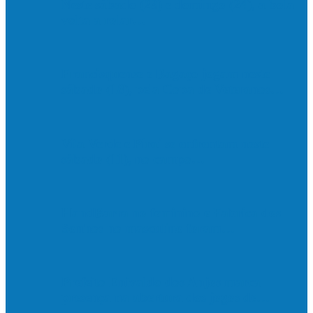
Neste sábado (23) e domingo (24), a bola
volta a rolar…
Francisquense e Bagaço jogam neste
sábado (18), pela Copa de Veteranos…
Vila Verde e Piraí se enfrentam neste
sábado (11), no campo…
HandBarra no feminino e Fabrica dos
Sonhos no masculino foram…
Prefeito Enivaldo dos Anjos marca
presença na abertura dos jogos de…