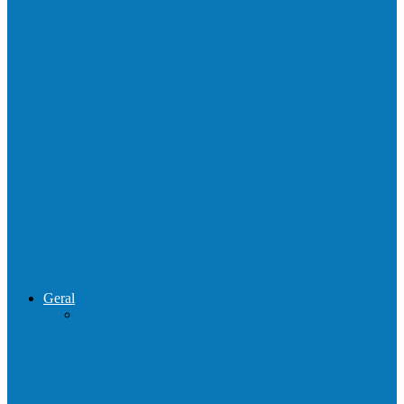
Homem é preso por tráfico de drogas no
interior de Ecoporanga
Polícias Civil e Militar realizam operação
de combate ao tráfico e…
Operação Sentinela resulta em apreensão
de armas e munições em Águia…
Geral
Patrolamento de estrada segue pelo
Córrego da Pipoca em Rio do…