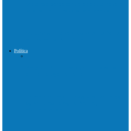
Motorista perde controle de automóvel e
bate contra muro de supermercado
Motociclista morre após bater de frente
com carro na BR-101, em…
Política
Praça da Vila Luciene ganha novo nome
em homenagem a Paulo…
Governo entrega mudas para pequenos
agricultores de Águia Branca,
Mantenópolis e…