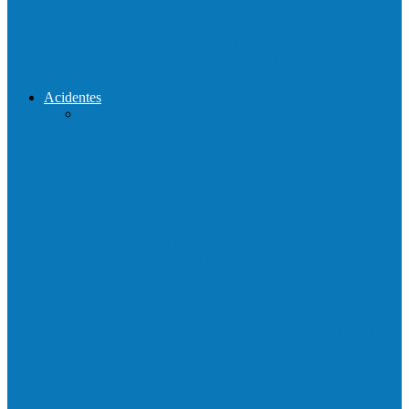
Reconstrução da ponte que caiu durante
enchente entre o Campo Novo…
Acidentes
Acidente entre carros deixa um morto e 4
feridos na BR…
Motociclista morre em colisão com
caminhonete em Ecoporanga
Acidente entre carretas interdita a BR 101
em Linhares