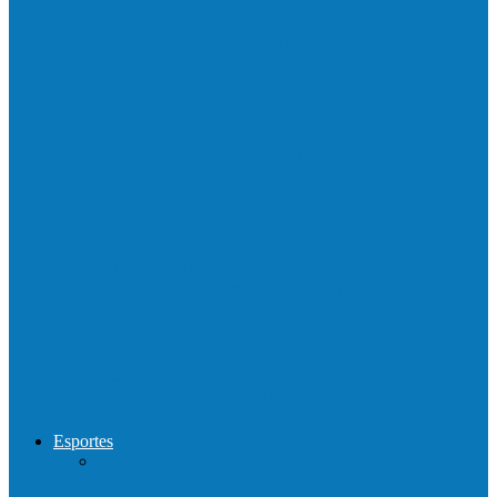
Barra de São Francisco é a 1ª cidade a
receber o…
Prefeitura francisquense realiza mutirão de
limpeza nos bairros Cruzeiro e Santa…
Show com Jhone Moraes e futebol vai
movimentar a comunidade do…
Forró arretado de bom da Terceira Idade
foi sensacional neste domingo…
Esportes