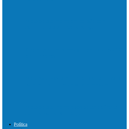
Motociclista morre em colisão com
caminhonete em Ecoporanga
Acidente entre carretas interdita a BR 101
em Linhares
Motorista perde controle de automóvel e
bate contra muro de supermercado
Motociclista morre após bater de frente
com carro na BR-101, em…
Política