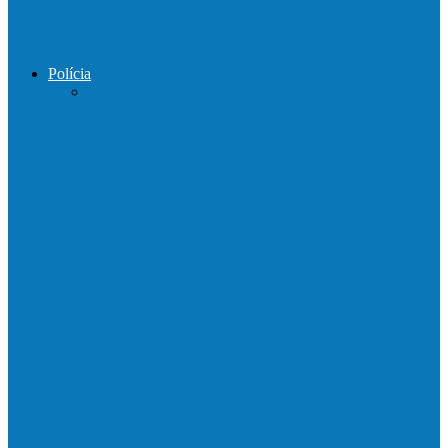
Prefeito de Barra de São Francisco
percorreu interior do distrito de…
Polícia
DPCAI cumpre mandado de busca e
apreensão em São Mateus
PCES prende em flagrante suspeito de
estupro de vulnerável em Nova…
Homem é preso por tráfico de drogas no
interior de Ecoporanga
Polícias Civil e Militar realizam operação