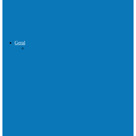
de combate ao tráfico e…
Operação Sentinela resulta em apreensão
de armas e munições em Águia…
Geral
Patrolamento de estrada segue pelo
Córrego da Pipoca em Rio do…
Barra de São Francisco é a 1ª cidade a
receber o…
Prefeitura francisquense realiza mutirão de
limpeza nos bairros Cruzeiro e Santa…