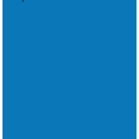
Praça da Vila Luciene ganha novo nome
em homenagem a Paulo…
Governo entrega mudas para pequenos
agricultores de Águia Branca,
Mantenópolis e…
Mais uma ponte ecológica construída pela
prefeitura Francisco, agora são 67,…
Prefeitura francisquense recupera trecho
da estrada do Denzol e Rio do…