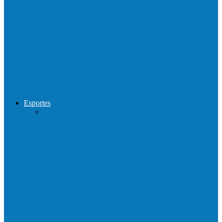
Show com Jhone Moraes e futebol vai
movimentar a comunidade do…
Forró arretado de bom da Terceira Idade
foi sensacional neste domingo…
Esportes
Neste sábado (23) e domingo (24), a bola
volta a rolar…
Francisquense e Bagaço jogam neste
sábado (18), pela Copa de Veteranos…