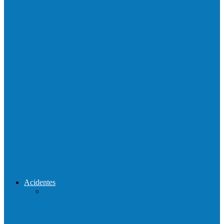
Neste sábado (23) e domingo (24), a bola
volta a rolar…
Praça da Vila Luciene ganha novo nome
em homenagem a Paulo…
Prefeito de Barra de São Francisco,
Enivaldo dos Anjos se licencia…
Reconstrução da ponte que caiu durante
enchente entre o Campo Novo…
Acidentes
Acidente entre carros deixa um morto e 4
feridos na BR…