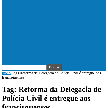
Vila Verde e Piraí se enfrentam neste
sábado (11), no campo…
HandBarra no feminino e Fabrica dos
Sonhos no masculino foram…
Prefeito Enivaldo dos Anjos marca
presença na abertura dos jogos de…
Início
Tags
Reforma da Delegacia de Polícia Civil é entregue aos
francisquenses
Tag: Reforma da Delegacia de
Polícia Civil é entregue aos
francisquenses