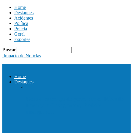
Home
Destaques
Acidentes
Política
Polícia
Geral
Esportes
Buscar
Impacto de Notícias
Home
Destaques
Com a presença do governador Ricardo
Ferraço e Casagrande, Prefeito
inaugura…