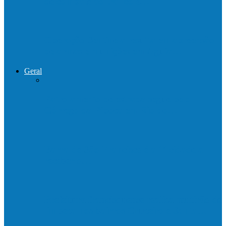
de combate ao tráfico e…
Operação Sentinela resulta em apreensão
de armas e munições em Águia…
Geral
Patrolamento de estrada segue pelo
Córrego da Pipoca em Rio do…
Barra de São Francisco é a 1ª cidade a
receber o…
Prefeitura francisquense realiza mutirão de
limpeza nos bairros Cruzeiro e Santa…