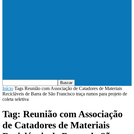
Vila Verde e Piraí se enfrentam neste
sábado (11), no campo…
HandBarra no feminino e Fabrica dos
Sonhos no masculino foram…
Prefeito Enivaldo dos Anjos marca
presença na abertura dos jogos de…
Início
Tags
Reunião com Associação de Catadores de Materiais
Recicláveis de Barra de São Francisco traça rumos para projeto de
coleta seletiva
Tag: Reunião com Associação
de Catadores de Materiais