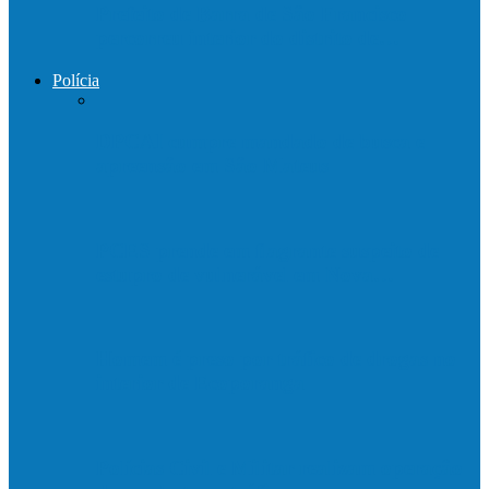
Prefeito de Barra de São Francisco
percorreu interior do distrito de…
Polícia
DPCAI cumpre mandado de busca e
apreensão em São Mateus
PCES prende em flagrante suspeito de
estupro de vulnerável em Nova…
Homem é preso por tráfico de drogas no
interior de Ecoporanga
Polícias Civil e Militar realizam operação