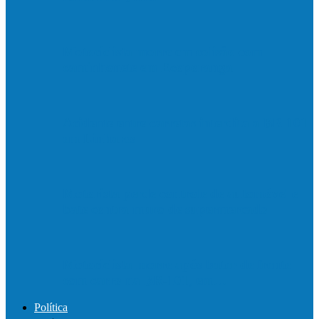
Motociclista morre em colisão com
caminhonete em Ecoporanga
Acidente entre carretas interdita a BR 101
em Linhares
Motorista perde controle de automóvel e
bate contra muro de supermercado
Motociclista morre após bater de frente
com carro na BR-101, em…
Política