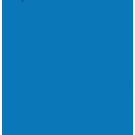
Praça da Vila Luciene ganha novo nome
em homenagem a Paulo…
Governo entrega mudas para pequenos
agricultores de Águia Branca,
Mantenópolis e…
Mais uma ponte ecológica construída pela
prefeitura Francisco, agora são 67,…
Prefeitura francisquense recupera trecho
da estrada do Denzol e Rio do…