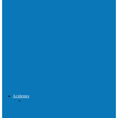
Neste sábado (23) e domingo (24), a bola
volta a rolar…
Praça da Vila Luciene ganha novo nome
em homenagem a Paulo…
Prefeito de Barra de São Francisco,
Enivaldo dos Anjos se licencia…
Reconstrução da ponte que caiu durante
enchente entre o Campo Novo…
Acidentes
Acidente entre carros deixa um morto e 4
feridos na BR…