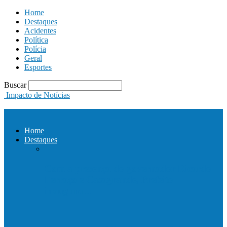
Home
Destaques
Acidentes
Política
Polícia
Geral
Esportes
Buscar
Impacto de Notícias
Home
Destaques
Com a presença do governador Ricardo
Ferraço e Casagrande, Prefeito
inaugura…