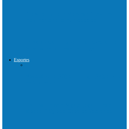
Show com Jhone Moraes e futebol vai
movimentar a comunidade do…
Forró arretado de bom da Terceira Idade
foi sensacional neste domingo…
Esportes
Neste sábado (23) e domingo (24), a bola
volta a rolar…
Francisquense e Bagaço jogam neste
sábado (18), pela Copa de Veteranos…