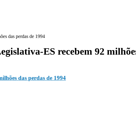
hões das perdas de 1994
egislativa-ES recebem 92 milhõe
milhões das perdas de 1994