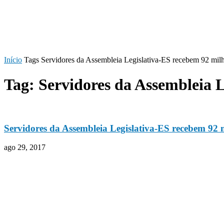
Início
Tags
Servidores da Assembleia Legislativa-ES recebem 92 mil
Tag: Servidores da Assembleia L
Servidores da Assembleia Legislativa-ES recebem 92 
ago 29, 2017