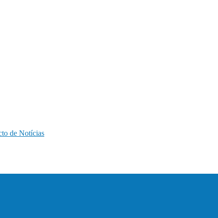
to de Notícias