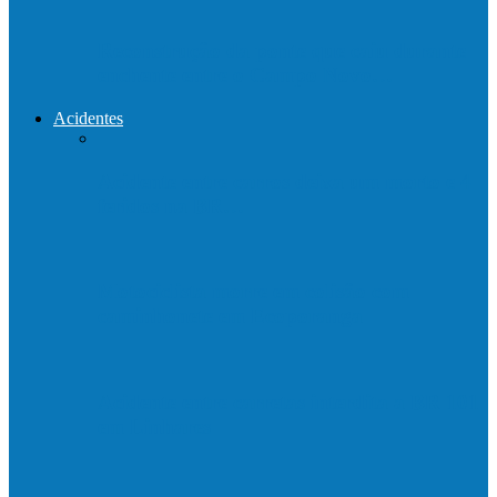
Reconstrução da ponte que caiu durante
enchente entre o Campo Novo…
Acidentes
Acidente entre carros deixa um morto e 4
feridos na BR…
Motociclista morre em colisão com
caminhonete em Ecoporanga
Acidente entre carretas interdita a BR 101
em Linhares