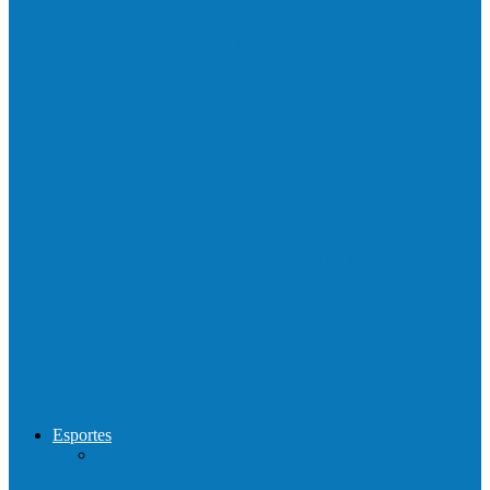
Barra de São Francisco é a 1ª cidade a
receber o…
Prefeitura francisquense realiza mutirão de
limpeza nos bairros Cruzeiro e Santa…
Show com Jhone Moraes e futebol vai
movimentar a comunidade do…
Forró arretado de bom da Terceira Idade
foi sensacional neste domingo…
Esportes