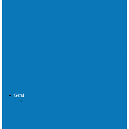
Homem é preso por tráfico de drogas no
interior de Ecoporanga
Polícias Civil e Militar realizam operação
de combate ao tráfico e…
Operação Sentinela resulta em apreensão
de armas e munições em Águia…
Geral
Patrolamento de estrada segue pelo
Córrego da Pipoca em Rio do…