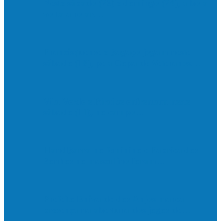
Neste sábado (23) e domingo (24), a bola
volta a rolar…
Francisquense e Bagaço jogam neste
sábado (18), pela Copa de Veteranos…
Vila Verde e Piraí se enfrentam neste
sábado (11), no campo…
HandBarra no feminino e Fabrica dos
Sonhos no masculino foram…
Prefeito Enivaldo dos Anjos marca
presença na abertura dos jogos de…