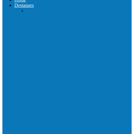
Destaques
Com a presença do governador Ricardo
Ferraço e Casagrande, Prefeito
inaugura…
Neste sábado (23) e domingo (24), a bola
volta a rolar…
Praça da Vila Luciene ganha novo nome
em homenagem a Paulo…
Prefeito de Barra de São Francisco,
Enivaldo dos Anjos se licencia…