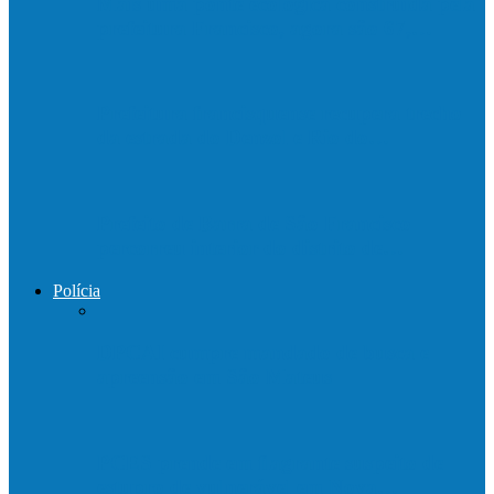
Mais uma ponte ecológica construída pela
prefeitura Francisco, agora são 67,…
Prefeitura francisquense recupera trecho
da estrada do Denzol e Rio do…
Prefeito de Barra de São Francisco
percorreu interior do distrito de…
Polícia
DPCAI cumpre mandado de busca e
apreensão em São Mateus
PCES prende em flagrante suspeito de
estupro de vulnerável em Nova…