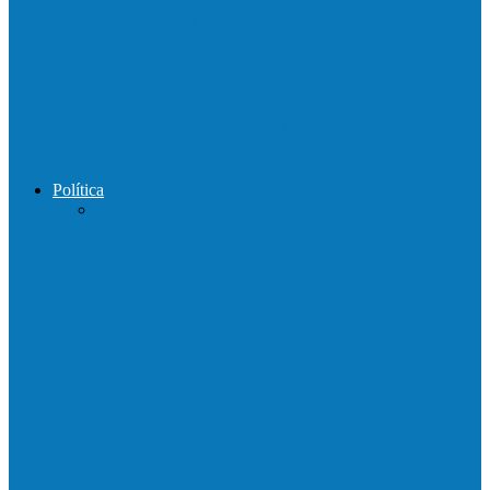
Motorista perde controle de automóvel e
bate contra muro de supermercado
Motociclista morre após bater de frente
com carro na BR-101, em…
Política
Praça da Vila Luciene ganha novo nome
em homenagem a Paulo…
Governo entrega mudas para pequenos
agricultores de Águia Branca,
Mantenópolis e…