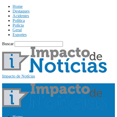
Home
Destaques
Acidentes
Política
Polícia
Geral
Esportes
Buscar
Impacto de Notícias
Home