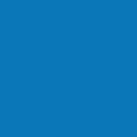
de combate ao tráfico e…
de armas e munições em Águia…
go da Pipoca em Rio do…
eber o…
e limpeza nos bairros Cruzeiro e Santa…