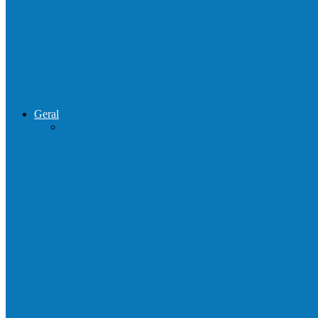
Polícias Civil e Militar realizam operação 
Operação Sentinela resulta em apreensão 
Geral
Patrolamento de estrada segue pelo Córre
Barra de São Francisco é a 1ª cidade a rec
Prefeitura francisquense realiza mutirão d