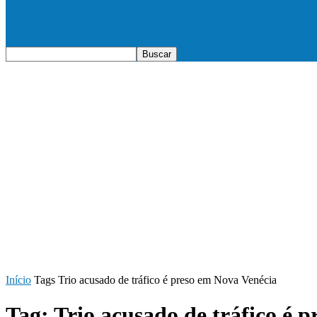
Prefeito Enivaldo dos Anjos marca presenç
Início
Tags
Trio acusado de tráfico é preso em Nova Venécia
Tag: Trio acusado de tráfico é 