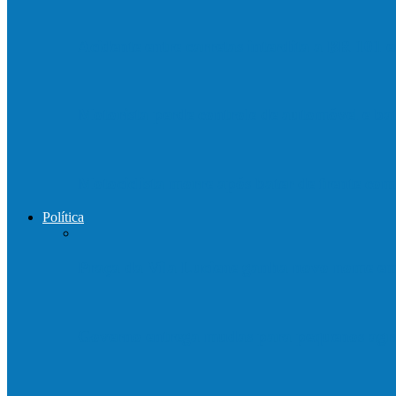
Acidente entre carretas interdita a BR 101 
Motorista perde controle de automóvel e b
Motociclista morre após bater de frente c
Política
Praça da Vila Luciene ganha novo nome 
Governo entrega mudas para pequenos agri