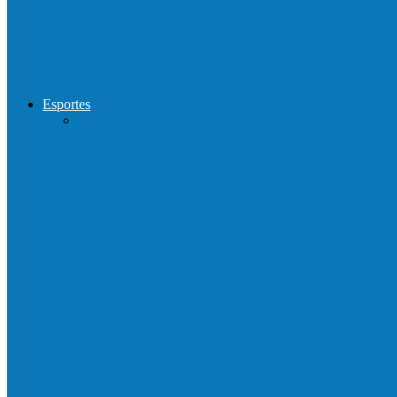
Show com Jhone Moraes e futebol vai mo
Forró arretado de bom da Terceira Idade f
Esportes
Neste sábado (23) e domingo (24), a bola vo
Francisquense e Bagaço jogam neste sábado
Vila Verde e Piraí se enfrentam neste sába
HandBarra no feminino e Fabrica dos Son