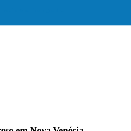
a na abertura dos jogos de…
preso em Nova Venécia