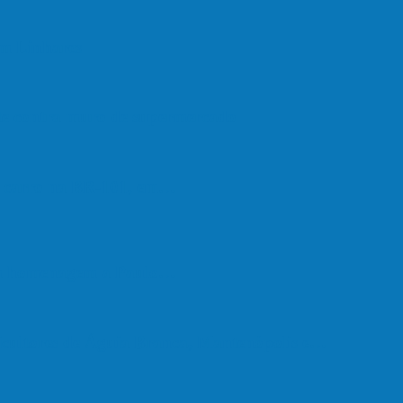
em Linhares
ate contra muro de supermercado
om carro na BR-101, em…
em homenagem a Paulo…
cultores de Águia Branca, Mantenópolis e…