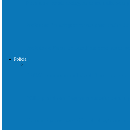
Mais uma ponte ecológica construída pela p
Prefeitura francisquense recupera trecho d
Prefeito de Barra de São Francisco percorre
Polícia
DPCAI cumpre mandado de busca e apreen
PCES prende em flagrante suspeito de est
Homem é preso por tráfico de drogas no in