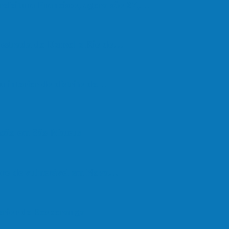
refeitura Francisco, agora são 67,…
a estrada do Denzol e Rio do…
u interior do distrito de…
são em São Mateus
upro de vulnerável em Nova…
terior de Ecoporanga