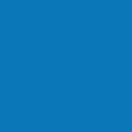
vimentar a comunidade do…
oi sensacional neste domingo…
lta a rolar…
 (18), pela Copa de Veteranos…
do (11), no campo…
hos no masculino foram…