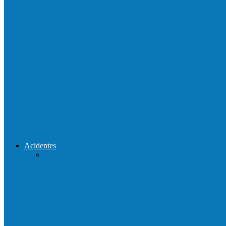
Neste sábado (23) e domingo (24), a bola vo
Praça da Vila Luciene ganha novo nome 
Prefeito de Barra de São Francisco, Enivald
Reconstrução da ponte que caiu durante e
Acidentes
Acidente entre carros deixa um morto e 4 
Motociclista morre em colisão com caminh