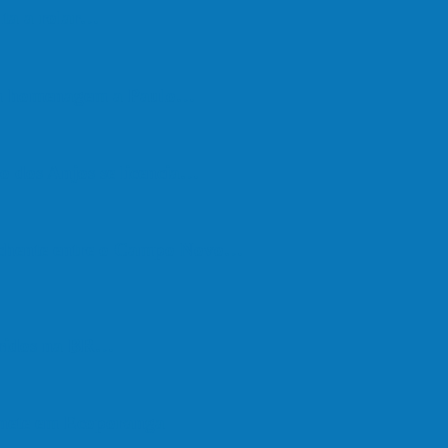
lta a rolar…
em homenagem a Paulo…
o dos Anjos se licencia…
nchente entre o Campo Novo…
feridos na BR…
onete em Ecoporanga