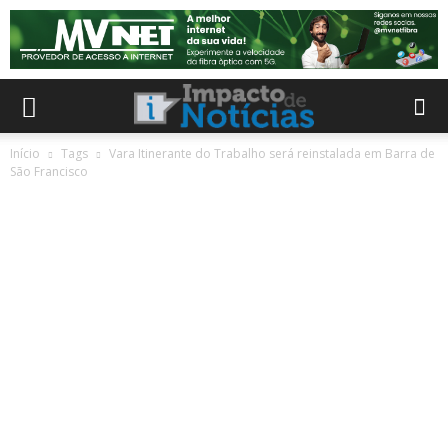
Início
Tags
Vara Itinerante do Trabalho será reinstalada em Barra de
São Francisco