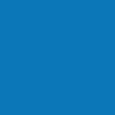
go da Pipoca em Rio do…
eber o…
e limpeza nos bairros Cruzeiro e Santa…
vimentar a comunidade do…
oi sensacional neste domingo…