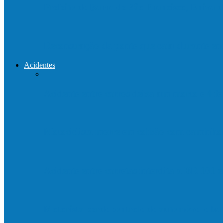
Prefeito de Barra de São Francisco, Enivald
Reconstrução da ponte que caiu durante e
Acidentes
Acidente entre carros deixa um morto e 4 
Motociclista morre em colisão com caminh
Acidente entre carretas interdita a BR 101 
Motorista perde controle de automóvel e b