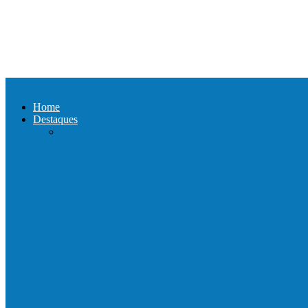
Home
Destaques
Com a presença do governador Ricardo Fer
Neste sábado (23) e domingo (24), a bola vo
Praça da Vila Luciene ganha novo nome 