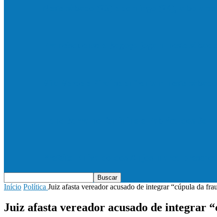
Neste sábado (23) e domingo (24), a bola vo
Francisquense e Bagaço jogam neste sábado
Vila Verde e Piraí se enfrentam neste sába
HandBarra no feminino e Fabrica dos Son
Prefeito Enivaldo dos Anjos marca presenç
Início
Política
Juiz afasta vereador acusado de integrar “cúpula da f
Juiz afasta vereador acusado de integrar 