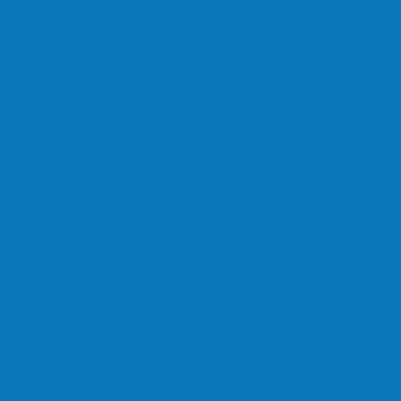
u interior do distrito de…
são em São Mateus
upro de vulnerável em Nova…
terior de Ecoporanga
de combate ao tráfico e…
de armas e munições em Águia…