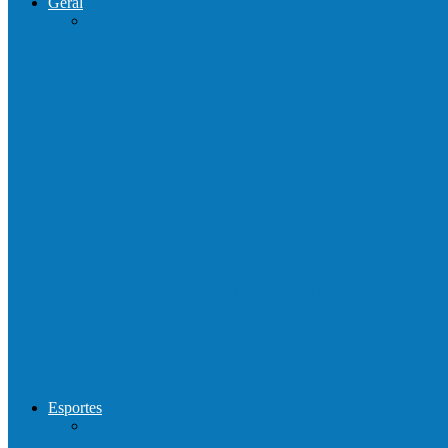
Geral
Patrolamento de estrada segue pelo Córre
Barra de São Francisco é a 1ª cidade a rec
Prefeitura francisquense realiza mutirão d
Show com Jhone Moraes e futebol vai mo
Forró arretado de bom da Terceira Idade f
Esportes