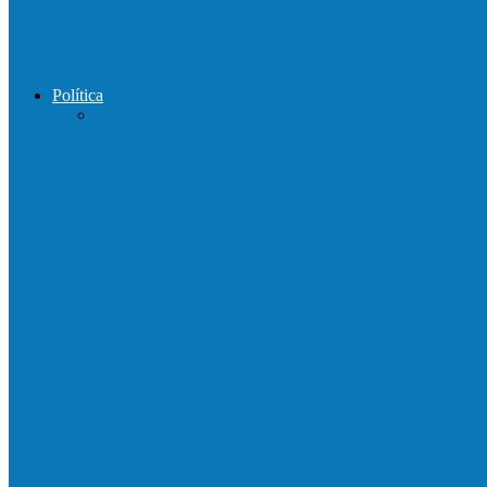
Motociclista morre após bater de frente c
Política
Praça da Vila Luciene ganha novo nome 
Governo entrega mudas para pequenos agri
Mais uma ponte ecológica construída pela p
Prefeitura francisquense recupera trecho d