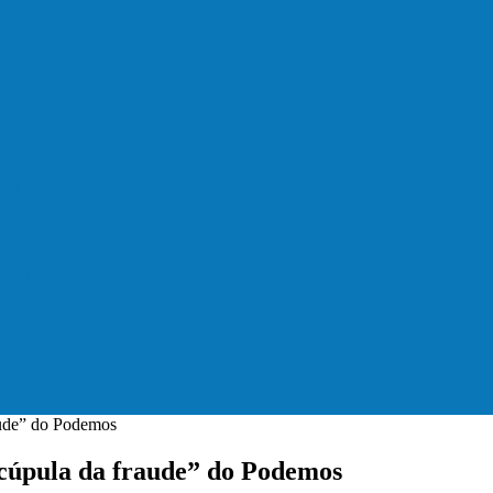
lta a rolar…
 (18), pela Copa de Veteranos…
do (11), no campo…
hos no masculino foram…
a na abertura dos jogos de…
raude” do Podemos
“cúpula da fraude” do Podemos