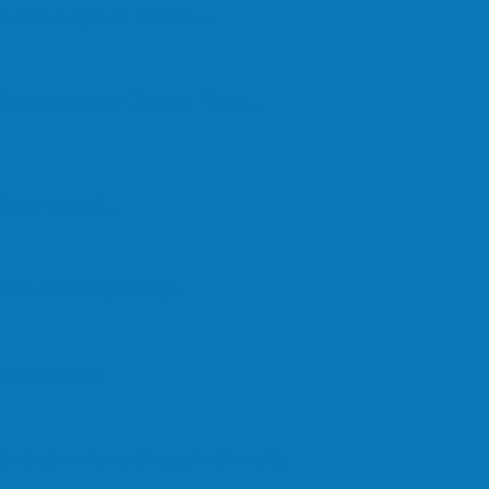
o dos Anjos se licencia…
nchente entre o Campo Novo…
feridos na BR…
onete em Ecoporanga
em Linhares
ate contra muro de supermercado