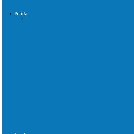
Prefeito de Barra de São Francisco percorre
Polícia
DPCAI cumpre mandado de busca e apreen
PCES prende em flagrante suspeito de est
Homem é preso por tráfico de drogas no in
Polícias Civil e Militar realizam operação 
Operação Sentinela resulta em apreensão 