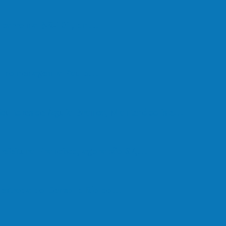
om carro na BR-101, em…
em homenagem a Paulo…
cultores de Águia Branca, Mantenópolis e…
refeitura Francisco, agora são 67,…
a estrada do Denzol e Rio do…