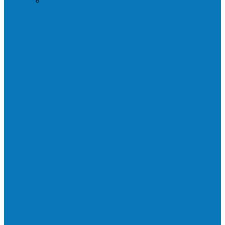
Praça da Vila Luciene ganha novo nome
em homenagem a Paulo…
Governo entrega mudas para pequenos
agricultores de Águia Branca,
Mantenópolis e…
Mais uma ponte ecológica construída pela
prefeitura Francisco, agora são 67,…
Prefeitura francisquense recupera trecho
da estrada do Denzol e Rio do…