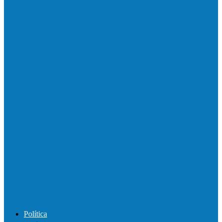
Motociclista morre em colisão com
caminhonete em Ecoporanga
Acidente entre carretas interdita a BR 101
em Linhares
Motorista perde controle de automóvel e
bate contra muro de supermercado
Motociclista morre após bater de frente
com carro na BR-101, em…
Política