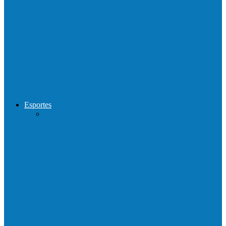
Show com Jhone Moraes e futebol vai
movimentar a comunidade do…
Forró arretado de bom da Terceira Idade
foi sensacional neste domingo…
Esportes
Neste sábado (23) e domingo (24), a bola
volta a rolar…
Francisquense e Bagaço jogam neste
sábado (18), pela Copa de Veteranos…