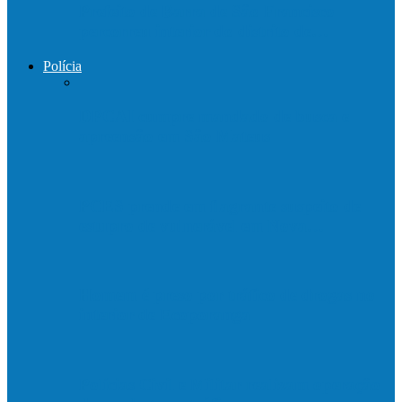
Prefeito de Barra de São Francisco
percorreu interior do distrito de…
Polícia
DPCAI cumpre mandado de busca e
apreensão em São Mateus
PCES prende em flagrante suspeito de
estupro de vulnerável em Nova…
Homem é preso por tráfico de drogas no
interior de Ecoporanga
Polícias Civil e Militar realizam operação