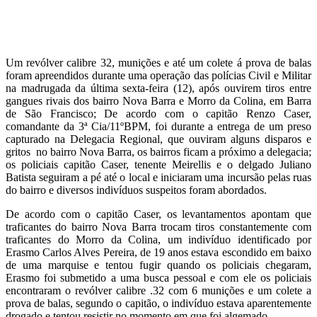
Um revólver calibre 32, munições e até um colete á prova de balas
foram apreendidos durante uma operação das polícias Civil e Militar
na madrugada da última sexta-feira (12), após ouvirem tiros entre
gangues rivais dos bairro Nova Barra e Morro da Colina, em Barra
de São Francisco; De acordo com o capitão Renzo Caser,
comandante da 3ª Cia/11ºBPM, foi durante a entrega de um preso
capturado na Delegacia Regional, que ouviram alguns disparos e
gritos no bairro Nova Barra, os bairros ficam a próximo a delegacia;
os policiais capitão Caser, tenente Meirellis e o delgado Juliano
Batista seguiram a pé até o local e iniciaram uma incursão pelas ruas
do bairro e diversos indivíduos suspeitos foram abordados.
De acordo com o capitão Caser, os levantamentos apontam que
traficantes do bairro Nova Barra trocam tiros constantemente com
traficantes do Morro da Colina, um indivíduo identificado por
Erasmo Carlos Alves Pereira, de 19 anos estava escondido em baixo
de uma marquise e tentou fugir quando os policiais chegaram,
Erasmo foi submetido a uma busca pessoal e com ele os policiais
encontraram o revólver calibre .32 com 6 munições e um colete a
prova de balas, segundo o capitão, o indivíduo estava aparentemente
drogado e tentou resistir no momento em que foi algemado.