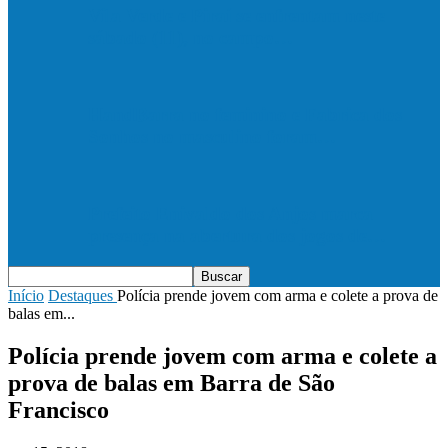
Vila Verde e Piraí se enfrentam neste
sábado (11), no campo…
HandBarra no feminino e Fabrica dos
Sonhos no masculino foram…
Prefeito Enivaldo dos Anjos marca
presença na abertura dos jogos de…
Início
Destaques
Polícia prende jovem com arma e colete a prova de
balas em...
Polícia prende jovem com arma e colete a
prova de balas em Barra de São
Francisco