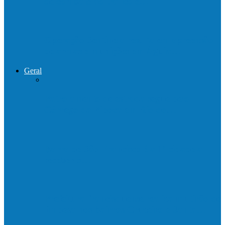
de combate ao tráfico e…
Operação Sentinela resulta em apreensão
de armas e munições em Águia…
Geral
Patrolamento de estrada segue pelo
Córrego da Pipoca em Rio do…
Barra de São Francisco é a 1ª cidade a
receber o…
Prefeitura francisquense realiza mutirão de
limpeza nos bairros Cruzeiro e Santa…