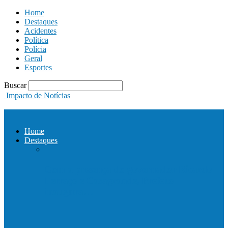
Home
Destaques
Acidentes
Política
Polícia
Geral
Esportes
Buscar
Impacto de Notícias
Home
Destaques
Com a presença do governador Ricardo
Ferraço e Casagrande, Prefeito
inaugura…