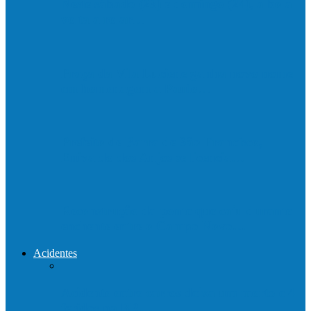
Neste sábado (23) e domingo (24), a bola
volta a rolar…
Praça da Vila Luciene ganha novo nome
em homenagem a Paulo…
Prefeito de Barra de São Francisco,
Enivaldo dos Anjos se licencia…
Reconstrução da ponte que caiu durante
enchente entre o Campo Novo…
Acidentes
Acidente entre carros deixa um morto e 4
feridos na BR…