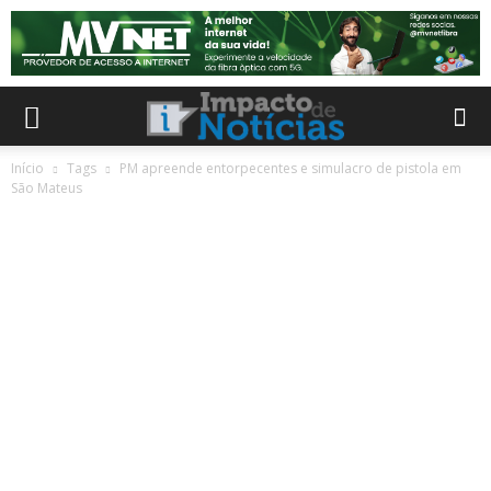
Início
Tags
PM apreende entorpecentes e simulacro de pistola em
São Mateus