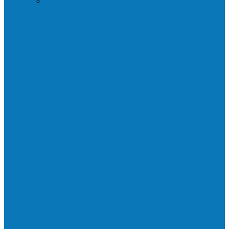
Praça da Vila Luciene ganha novo nome
em homenagem a Paulo…
Governo entrega mudas para pequenos
agricultores de Águia Branca,
Mantenópolis e…
Mais uma ponte ecológica construída pela
prefeitura Francisco, agora são 67,…
Prefeitura francisquense recupera trecho
da estrada do Denzol e Rio do…