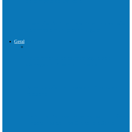
de combate ao tráfico e…
Operação Sentinela resulta em apreensão
de armas e munições em Águia…
Geral
Patrolamento de estrada segue pelo
Córrego da Pipoca em Rio do…
Barra de São Francisco é a 1ª cidade a
receber o…
Prefeitura francisquense realiza mutirão de
limpeza nos bairros Cruzeiro e Santa…