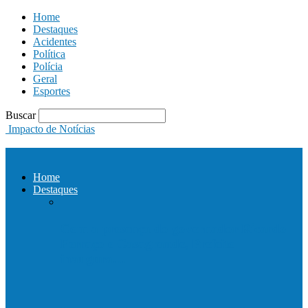
Home
Destaques
Acidentes
Política
Polícia
Geral
Esportes
Buscar
Impacto de Notícias
Home
Destaques
Com a presença do governador Ricardo
Ferraço e Casagrande, Prefeito
inaugura…