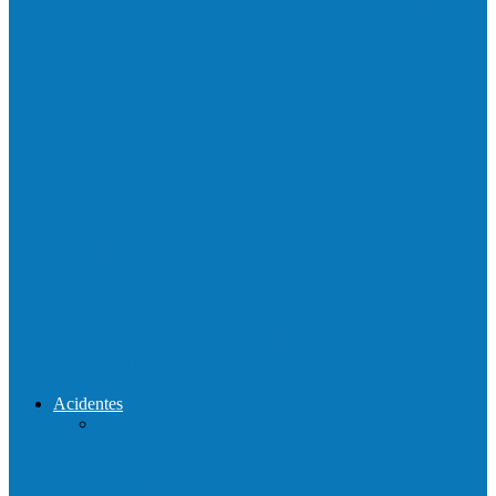
Neste sábado (23) e domingo (24), a bola
volta a rolar…
Praça da Vila Luciene ganha novo nome
em homenagem a Paulo…
Prefeito de Barra de São Francisco,
Enivaldo dos Anjos se licencia…
Reconstrução da ponte que caiu durante
enchente entre o Campo Novo…
Acidentes
Acidente entre carros deixa um morto e 4
feridos na BR…