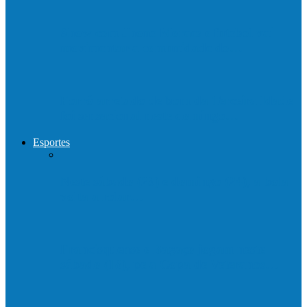
Show com Jhone Moraes e futebol vai
movimentar a comunidade do…
Forró arretado de bom da Terceira Idade
foi sensacional neste domingo…
Esportes
Neste sábado (23) e domingo (24), a bola
volta a rolar…
Francisquense e Bagaço jogam neste
sábado (18), pela Copa de Veteranos…