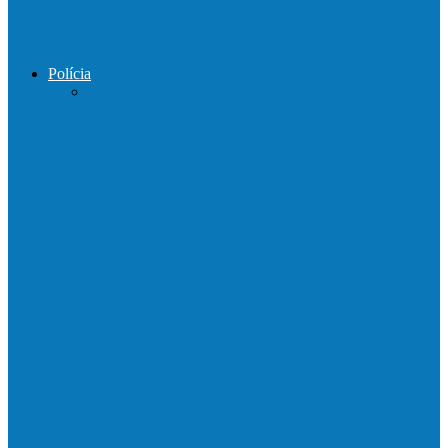
Prefeito de Barra de São Francisco
percorreu interior do distrito de…
Polícia
DPCAI cumpre mandado de busca e
apreensão em São Mateus
PCES prende em flagrante suspeito de
estupro de vulnerável em Nova…
Homem é preso por tráfico de drogas no
interior de Ecoporanga
Polícias Civil e Militar realizam operação