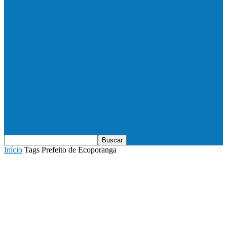
Vila Verde e Piraí se enfrentam neste
sábado (11), no campo…
HandBarra no feminino e Fabrica dos
Sonhos no masculino foram…
Prefeito Enivaldo dos Anjos marca
presença na abertura dos jogos de…
Início
Tags
Prefeito de Ecoporanga