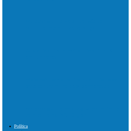
Motociclista morre em colisão com
caminhonete em Ecoporanga
Acidente entre carretas interdita a BR 101
em Linhares
Motorista perde controle de automóvel e
bate contra muro de supermercado
Motociclista morre após bater de frente
com carro na BR-101, em…
Política